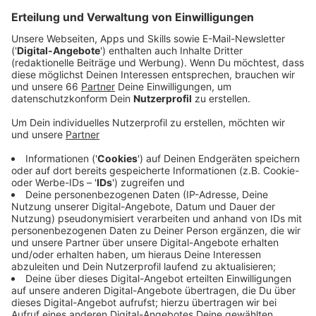
Anzeige
Größtes Galopp-Event des Jahres in
Düsseldorf
Anzeige
Am Sonntag (03.08.2025) werden wieder tausende
Menschen auf den Grafenberg pilgern. Es ist Henkel-
Renntag, der größte Renntag des Jahres auf der
Düsseldorfer Galopp-Rennbahn
. Im Hauptrennen, dem
Preis der Diana
, gibt es 500.000 Euro Preisgeld zu
gewinnen. Das Rennen soll gegen 15:40 Uhr starten.
Einlass auf die Rennbahn ist ab 12 Uhr, das erste
Rennen startet gegen 13:20 Uhr.
Anzeige