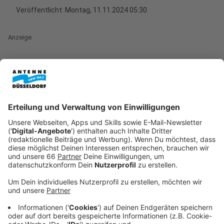
Veröffentlicht:
Montag, 11.11.2024 05:30
Anzeige
Hoppeditz-Rede und Jubiläumsprogramm
Anzeige
Der Hoppeditz wird in diesem Jahr in seiner Rede wohl
internationaler. Das haben die Verantwortlichen des
Comitee Düsseldorfer Carneval durchblicken lassen.
Sicherlich wird auch der Ausgang der
US-
Präsidentschaftswahl
vor wenigen Tagen seinen Platz
finden.
Anzeige