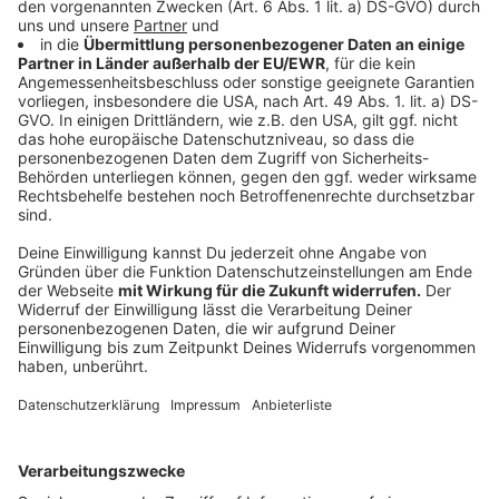
Kartenvorverkauf für die Altweiber-Party von
Antenne Düsseldorf
Anzeige
Und noch ein Hinweis in eigener Sache: Seit heute
läuft auch der Kartenvorverkauf für die
Altweiber-
Party von Antenne Düsseldorf
am 27. Februar
kommenden Jahres in der Nachtresidenz.
Anzeige
Weitere Infos und Links zum Thema:
Anzeige