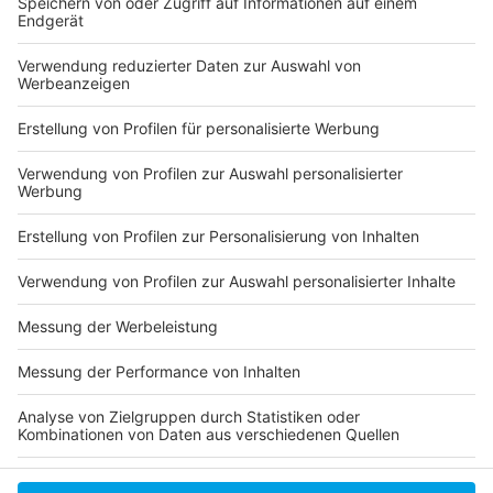
Weitere Infos zum Hoppeditz-Erwachen
Comitee Düsseldorfer Carneval
Hier gibt es Tickets für die Altweiber-Party von
Antenne Düsseldorf
Veranstaltungskalender für die Session 2025
Hoppeditz Tom Bauer im Interview mit der RP
Anzeige
Anzeige