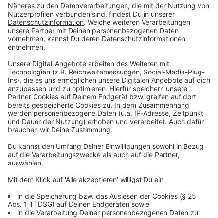
Mehr Informationen
Hier überträgt das Comitee Düsseldorfer Carneval die
Hoppeditz-Rede
Akzeptieren
Anzeige
powered by
Usercentrics Consent
Management Platform
Wenn der Hoppeditz erwacht, werden wieder hunderte
Jecken nach ihrem Umzug durch die Altstadt auf dem
Marktplatz versammelt sein. Die erwartet dann im
Jubiläumsjahr ein deutlich längeres Programm als in
den Vorjahren. Denn ab dem späten Nachmittag steigt
an gleicher Stelle vor dem Rathaus noch die große
"Hoppeditz-Party". Die Jubiläums-Session wird eine
recht lange und erreicht ihren Höhepunkt mit dem
Rosenmontagszug am 3. März 2025.
Anzeige