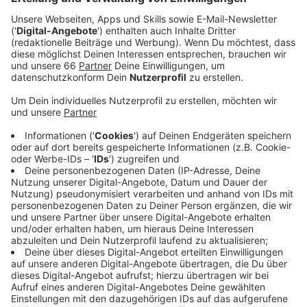
Anzeige
Tipps für eine effiziente Heizsaison
Anzeige
Dabei zu beachten: Wir sollten immer beim Heizkörper
an der Heizanlage beginnen und uns dann weiter
vorarbeiten, bis alle Heizungen im Haushalt entlüftet
sind. Anschließend ist es wichtig, auch noch den
Wasserdruck der Heizungsanlage zu überprüfen – hier
muss gegebenenfalls Wasser nachgefüllt werden, so
Haus und Grund.
Anzeige