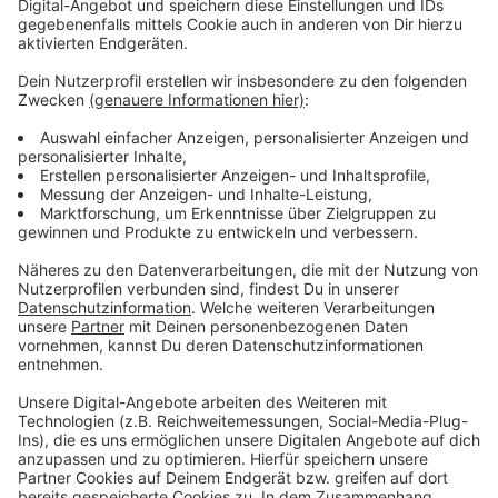
Weitere Infos und Links zum Thema:
Anzeige
Haus und Grund: Heizung richtig entlüften
Winter-Check: Tipps, um das Haus winterfest zu
machen
So werden Balkon & Garten winterfest
Anzeige
Folge uns für mehr News & Updates:
Anzeige