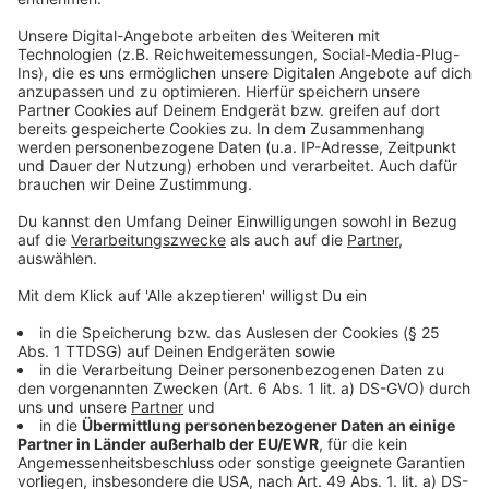
Die Seebühne am Schwanenspiegel
Das Gelände der ehemaligen Gerresheimer
Glashütte
Das Schauspielhaus
Anzeige
Weitere Infos und Links zum Thema:
Anzeige
Programm und Tickets für das Festival
So haben wir im Vorfeld über das Festival berichtet
Im vergangenen Jahr gab es einen Besucherrekord
Anzeige