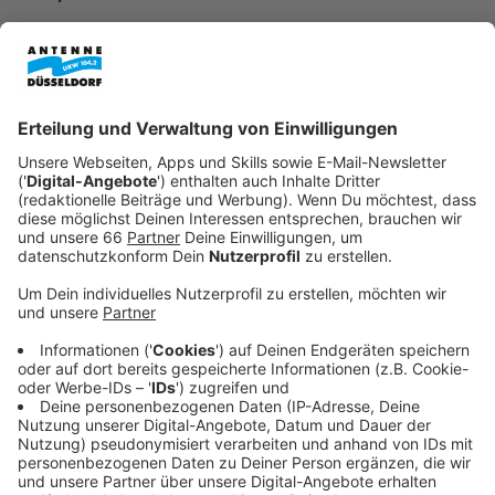
Veröffentlicht:
Dienstag, 30.06.2026 05:25
Anzeige
In der Düsseldorfer Innenstadt stehen ab heute
wieder zwei Klaviere zum freien Spielen bereit. Die
Instrumente findet Ihr an zentralen Orten im
Stadtgebiet: im U-Bahnhof Heinrich-Heine-Allee sowie
in der Zentralbibliothek KAP1 am Hauptbahnhof.
Anzeige
Hintergrund der Aktion
Anzeige