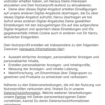
Hinter der Aufstellung der Klaviere steht das
Asphalt-
Festival
. Mit dieser Aktion möchte das Festival auf
sein kommendes Programm aufmerksam machen. Die
Instrumente bleiben bis Anfang August an den beiden
genannten Standorten für Euch zugänglich.
Anzeige
Programm des Asphalt-Festivals
Anzeige
Das eigentliche Festival beginnt am 15. Juli. In diesem
Jahr umfasst das Programm mehr als 70
Kulturveranstaltungen, die an verschiedenen, teils
besonderen Orten in Düsseldorf stattfinden. Dazu
gehören unter anderem: