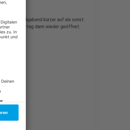
heute an Heiligabend kürzer auf als sonst:
 zweiten Feiertag dann wieder geöffnet.
sch