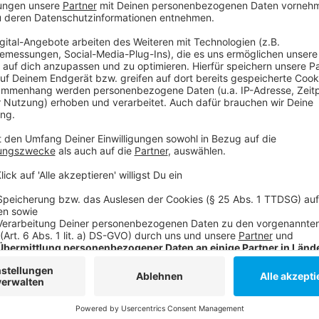
Auch die
Weihnachtsmärkte
in der Innenstadt haben 
nämlich bis 15 Uhr. Morgen sind sie geschlossen; am
Anzeige
Weitere Infos und Links zum Thema:
Anzeige
IHK - So dürfen Geschäfte an Heiligabend öffnen
RP-Bericht dazu
Handelsverband - Regeln für Gutscheine und Umtau
So fährt die Rheinbahn zu Weihnachten