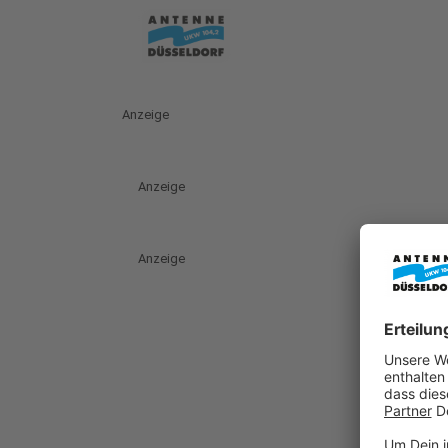
Anzeige
Anzeige
Anzeige