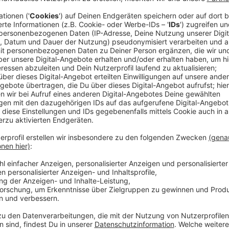
Entweder müssen die letzten Geschenke oder noch L
werden. In unserer Stadt ist das Einkaufen heute bis
möglich, hat uns Carina Peretzke vom
Handelsverba
Anzeige
Carina Peretzke vom Handelsverband
Infos zu Öffnungszeiten der Geschäfte
Anzeige
Öffnungszeiten der Weihnachtsmärkte
Anzeige