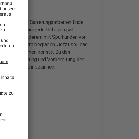
r bei Bau- und Sanierungsarbeiten Ende
Bauarbeiter kam jede Hilfe zu spät,
sturz unter anderem mit Spürhunden vor
eren Trümmern begraben. Jetzt soll das
 Tragödie kommen konnte. Zu den
nung, Ausführung und Vorbereitung der
 kommenden Jahr beginnen.