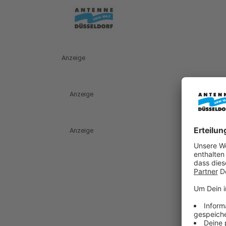
Anzeige
Anzeige
Anzeige