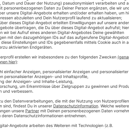
Anzeige
Das Gebäude in einem Hinterhof in Friedrichstadt wa
Juli 2020 eingestürzt. Für zwei 35 und 39 Jahre alte 
obwohl die Rettungskräfte schon kurz nach dem Ein
Ort waren. Die Männer wurden unter den tonnenschw
Landgericht Düsseldorf herausfinden, wie es zu der
Angeklagten gehören fünf Menschen, die mit der Pla
Bauarbeiten beauftragt waren. Der Prozess soll im
Anzeige
Weitere Infos und Links zum Thema:
Anzeige
So haben wir im März 2023 berichtet