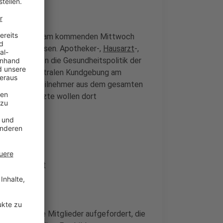
gütung bleiben am kommenden Mittwoch
len geschlossen. Apotheker-,
Hausarzt
-,
sttag gegen die Gesundheitspolitik der
 Zu einer zentralen Kundgebung am
Tausende Teilnehmer aus dem gesamten
sen. Auch Ärzte wollen dort
hergestellt
e haben ihre Mitglieder aufgefordert, die