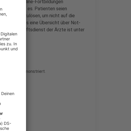
dessen an Online-Fortbildungen
estellt, hieß es. Patienten seien
 Vortag einzulösen, um nicht auf die
tfällen gibt es eine Übersicht über Not-
er Bereitschaftsdienst der Ärzte ist unter
Apotheker demonstriert.