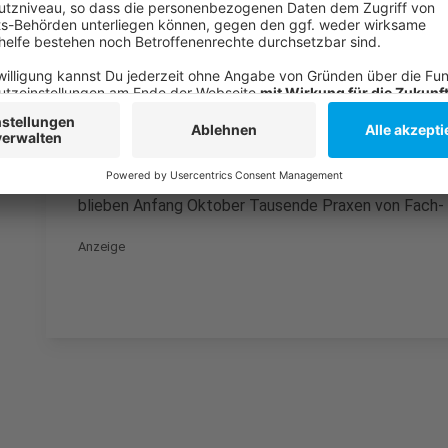
Der Unmut bei Medizinern und Apothekern über die Ge
in den vergangenen Monaten immer wieder laut gewor
der Apotheken im Land ihre Türen für einen Tag aus 
Bundesvereinigung
Deutscher Apothekerverbände 
ausgerufen - mit jeweils eintägigen Apothekenschli
Apotheker beklagen anhaltende Lieferengpässe, aku
zwei Jahrzehnten stagnierende Vergütung. Auch Ärzte
Praxisschließungen protestiert: Nach einem Aufruf
blieben Anfang Oktober Tausende Praxen von Fach-
Anzeige