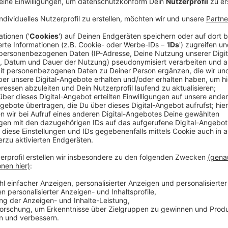
Anzeige
(dpa) - Mit der Forderung nach angemessener Ver
viele Apotheken und Arztpraxen in Nordrhein-Westfa
und Zahnarztverbände haben zum gemeinsamen Prote
Bundesregierung in Nordrhein-Westfalen aufgerufen.
Mittag in Dortmund erwartet der
Apothekerverband
Bundesland sowie Rheinland-Pfalz, Saarland und Hes
demonstrieren.
Anzeige
Hausärzte versichern: Notfallversorgung sic
Anzeige
Die Hausärzteverbände Nordrhein und Westfalen-Lipp