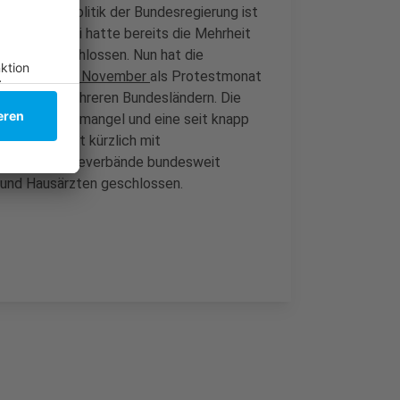
sundheitspolitik der Bundesregierung ist
den. Im Juni hatte bereits die Mehrheit
Protest geschlossen. Nun hat die
den gesamten November
als Protestmonat
eßungen in mehreren Bundesländern. Die
ten Personalmangel und eine seit knapp
 hatten erst kürzlich mit
 mehrerer Ärzteverbände bundesweit
 und Hausärzten geschlossen.