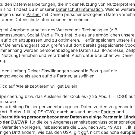
Praxen spätestens ab 10 Uhr zu schließen und statt
teilzunehmen. Eine Notfallversorgung sei aber sicherg
aufgefordert, ihre Rezepte für Medikamente noch am
Notdienst-Apotheke zurückgreifen zu müssen.
In No
Apothekendienste auf der Internetseite
"Aponet"
. D
der Nummer 116117 zu erreichen.
Anzeige
Schon im Sommer 2023 wurde in Deutschland seitens 
Anzeige
Unmut über deutsche Gesundheitspolitik
Anzeige