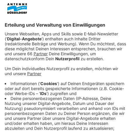
Anzeige
Meisterbriefe auch digital
Anzeige
Im
PSD Bank Dome
werden am Samstag (13.06.2026)
die neuen Handwerks-Meisterinnen und Meister
gefeiert. Insgesamt bekommen 905 Handwerkerinnen
und Handwerker im Dome ihre Meisterbriefe. Zum
ersten Mal werden die Urkunden nicht nur analog
ausgegeben. Es gibt jetzt auch digitale Meisterbriefe.
Der Hintergrund: Die
Handwerkskammer
will die
Zeugnisse so besser vor Fälschungen schützen.
Anzeige