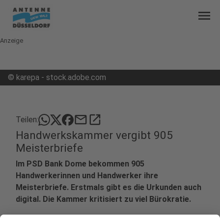
menu
Anzeige
©
karepa - stock.adobe.com
mail
open_in_new
Teilen:
Handwerkskammer vergibt 905
Meisterbriefe
Im PSD Bank Dome bekommen 905
Handwerkerinnen und Handwerker ihre
Meisterbriefe. Erstmals gibt es die Urkunden auch
digital. Die Kammer kritisiert zu viel Bürokratie.
Veröffentlicht:
Samstag, 13.06.2026 10:53