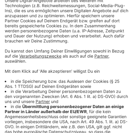
Weitere Infos und Links zum Thema:
Anzeige
Hier informiert die Handwerkskammer über die Feier
Mehr zur handwerklichen Ausbildung
Handwerkskammer fordert Frühjahr der Reformen
Anzeige
Folge uns für mehr News & Updates:
Anzeige
Instagram
|
Facebook
|
WhatsApp-Kanal