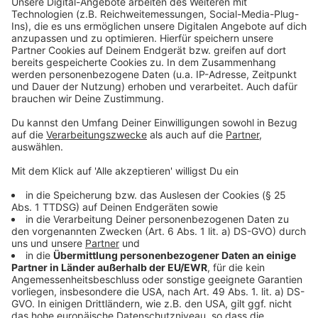
Mehr Infos und Links zu dem Thema gibt es
hier:
Anzeige
Geschenke mit gutem Gewissen: Wann Siegel
weiterhelfen
Nikolaussammlung der Feuerwehr
Feuerwehr warnt vor Brandgefahren
Anzeige
Folge uns für mehr News & Updates:
Anzeige
Livestream
|
Instagram
|
Facebook
|
WhatsApp-Kanal