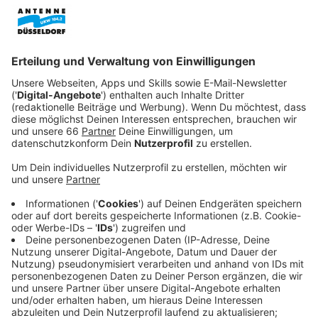
Anzeige
An diesem Wochenende wurden laut dem
Handelsverband vor allem Spielzeug, Kosmetik, Bücher
und auch Weihnachtsdeko gekauft. Außerdem sind zu
Nikolaus viele Süßigkeiten und Feinkost in den
Einkaufswagen gelandet.
Anzeige
Es werden verstärkt Weihnachtsgeschenke
gekauft
Anzeige
Zusätzlich werden auch immer mehr