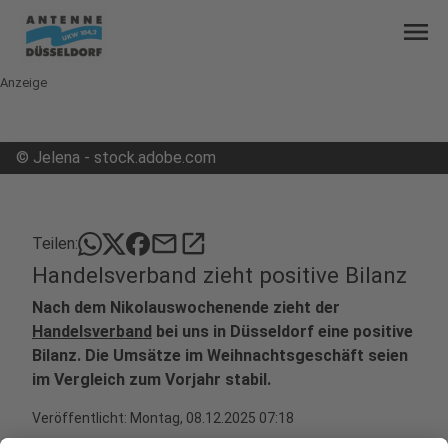
menu
Anzeige
©
Jelena - stock.adobe.com
mail
open_in_new
Teilen:
Handelsverband zieht positive Bilanz
Nach dem Nikolauswochenende zieht der
Handelsverband
bei uns in Düsseldorf eine positive
Bilanz. Die Umsätze im Weihnachtsgeschäft seien
im Vergleich zum Vorjahr stabil.
Veröffentlicht:
Montag, 08.12.2025 07:18