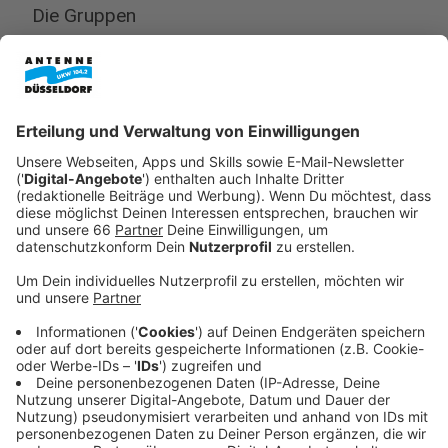
Die Gruppen
Anzeige
Gruppe A: Kroatien, Montenegro, Serbien,
Weißrussland
Gruppe B: Österreich, Nordmazedonien,
Tschechien, Ukraine
Gruppe C:
Deutschland
, Lettland, Niederlande,
Spanien
Gruppe D: Norwegen, Bosnien-Herzegowina,
Frankreich, Portugal
Gruppe E: Dänemark, Island, Russland, Ungarn
Gruppe F: Schweden, Polen, Schweiz, Slowenien
Anzeige