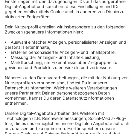
können sich Risikopatienten dann sechs Masken für
zwei Euro in der Apotheke abholen.
LINKS:
Hier gehts zur Apothekerkammer Nordrhein:
Apotheker-Zeitung zur FFP2-Masken:
Das Bundesgesundheitsministerium über die
entsprechende Verordnung: