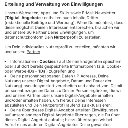
Veröffentlicht:
Donnerstag, 17.12.2020 05:32
Anzeige
Missbrauch ist möglich. "Es gibt aktuell keine
Kontrolle, ob ein und die selbe Person in
unterschiedlichen Apotheken mehr als die drei Masken
holt, die ihm eigentlich zustehen", hat ein Sprecher der
Apothekerkammer Nordrhein Antenne Düsseldorf
gesagt. "Man kann hier nicht mehr tun, als an die
Fairness der Menschen zu appellieren". Erst im
kommenden Jahr besteht bei der Vergabe der Masken
eine Kontrolle. Ab dem 7. Januar gibt es von den
Krankenkassen einen Berechtigungsschein. Mit diesem