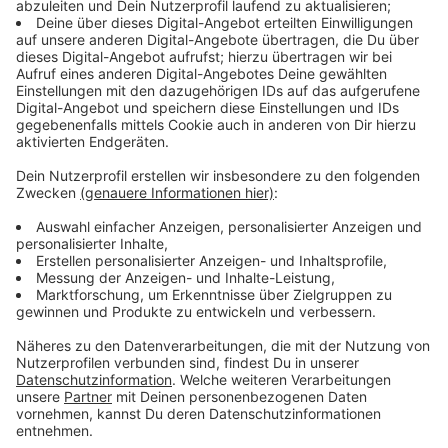
Radkap. Das heißt: Der Radweg verläuft in Zukunft
über die Haltestelle und nicht mehr davor. Das soll
sowohl für die Radfahrenden als auch für die
Fahrgäste der Rheinbahn mehr Sicherheit und Komfort
bringen. Dieses Prinzip wird mit der Haltestelle
Suitbertusstraße zum ersten Mal im Netz der
Rheinbahn
ausprobiert, hat sich aber in Städten wie
Berlin oder Basel schon bewährt.
Anzeige
Kosten und mögliche Förderung
Anzeige
Die Bauarbeiten sollen bis zum 2. September dauern
und rund 5 Millionen Euro kosten. Eine Förderung durch
den VRR in Höhe von rund 3,9 Millionen Euro ist