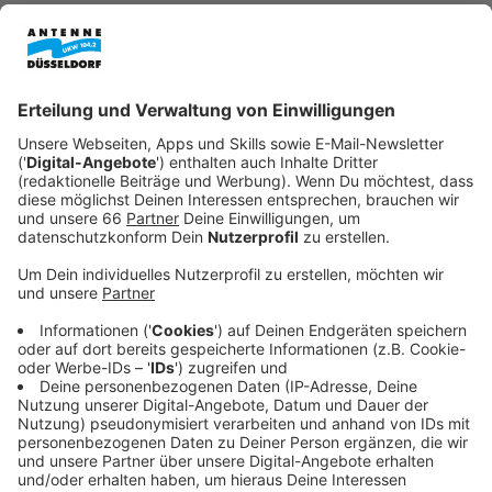
Veröffentlicht:
Montag, 06.07.2026 12:37
Anzeige
Auf Höhe der Kreuzung Aachener
Straße/Suitbertusstraße werden die beiden
Bahnsteige der Linien U71 und U83 erhöht
modernisiert und damit
barrierefrei gestaltet
.
Anzeige
Radweg auf der Haltestelle
Anzeige
Außerdem bekommt die Haltestelle ein sogenanntes