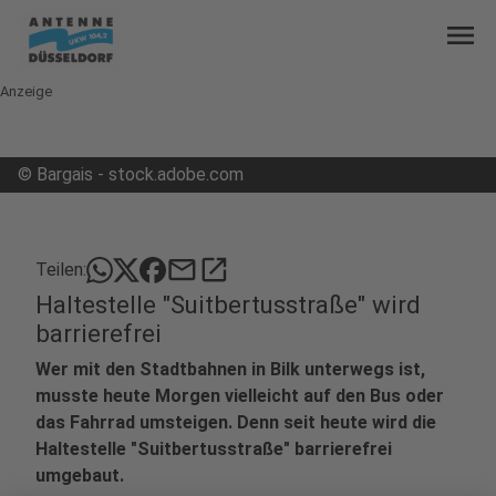
menu
Anzeige
©
Bargais - stock.adobe.com
mail
open_in_new
Teilen:
Haltestelle "Suitbertusstraße" wird
barrierefrei
Wer mit den Stadtbahnen in Bilk unterwegs ist,
musste heute Morgen vielleicht auf den Bus oder
das Fahrrad umsteigen. Denn seit heute wird die
Haltestelle "Suitbertusstraße" barrierefrei
umgebaut.