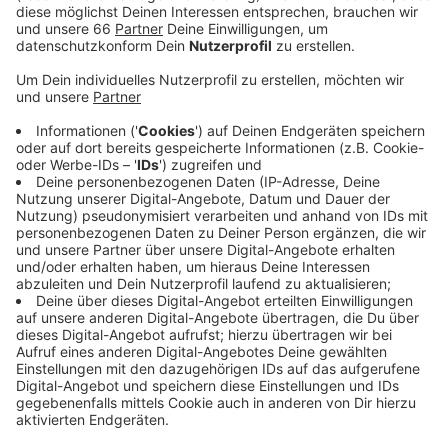
Anzeige
Bis Mitternacht war es in der Nacht von Dienstag auf
Mittwoch in der Altstadt relativ ruhig geblieben,
danach kam es jedoch immer wieder zu Randale und
Schlägereien. Am Rathausufer wurden Böller und
Pyrotechnik gezündet, es kam zu
Körperverletzungsdelikten und Streitigkeiten, auch
Waffen wurden beschlagnahmt. Immer wieder
mussten Beamte der Bereitschaftspolizei
einschreiten, ein Verfahren wegen Pyrotechnik wurde
eingeleitet. Nach 3 Uhr entspannte sich die Lage, weil
Regen einsetzte.
Anzeige