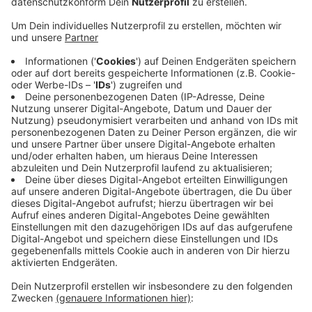
Veröffentlicht:
Dienstag, 16.07.2019 05:41
Anzeige
Für den Fußgänger hatte der Unfall drastische Folgen:
Der Mann hatte schwerste Kopfverletzungen erlitten
und musste mehrfach operiert werden. Er beschrieb
sich im Prozess als desorientiert und arbeitsunfähig.
Der Unfallfahrer räumte seine Schuld ein. Schon bei
Fahrtantritt in Belgien sei er unter Drogeneinfluss mit
Freunden losgefahren. Das Gericht griff daraufhin hart
durch. Mit zweieinhalb Jahren Gefängnis verhängte das
Gericht deutlich mehr als die in diesen Fällen oft
übliche Bewährungsstrafe.
Anzeige