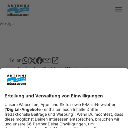
menu
Anzeige
mail
open_in_new
Teilen:
Haftstrafe für Unfallfahrer!
Nach einem Verkehrsunfall unter Drogeneinfluss
muss ein 30-jähriger Mann jetzt für zweieinhalb
Jahre in Haft. Das hat das Düsseldorfer
Amtsgericht entschieden. Der Mann war auf der
Pempelforter Straße gegen die Hauswand eine
Eckkneipe gerast und hatte einen Fußgänger
erfasst.