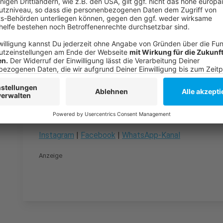
Düsseldorf plant Zukunft von Haupt- und Fördersch
Neuer Schulcampus an der Schlüterstraße bis 2027
Anzeige
Folge uns für mehr News & Updates:
Anzeige
Instagram
|
Facebook
|
WhatsApp-Kanal
Anzeige