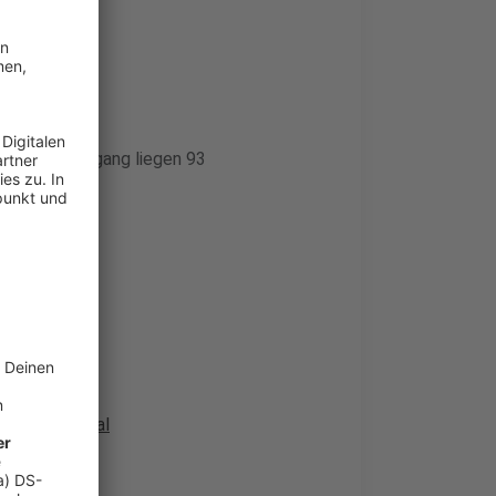
ude
 ersten Jahrgang liegen 93
 in Grafental