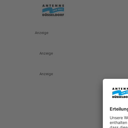
Anzeige
Anzeige
Anzeige