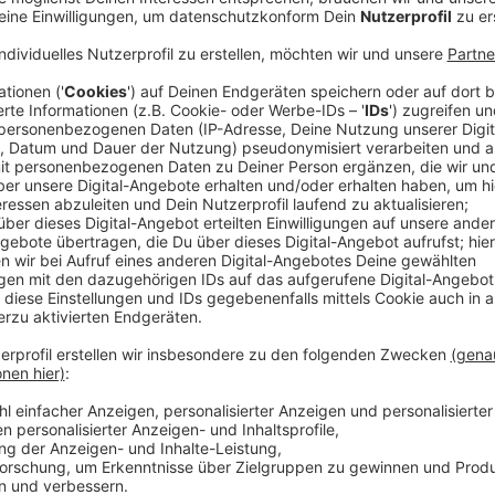
Das Gründungsteam des Gymnasiums Heinzelmännc
Nachmittag (14. April 2026) sein Konzept vorgestellt
bereits in diesem Sommer starten.
Anzeige
Start im Sommer in Grafenberg
Anzeige
Das Gymnasium Heinzelmännchenweg beginnt zunächs
Edison-Realschul
e. Damit kann der Schulbetrieb w
werden. Die neue Schule erweitert damit das Bildun
zusätzliche Schulplätze.
Anzeige