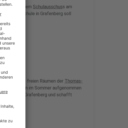
henweg hat dem
Schulausschus
s am
. Die neue Schule in Grafenberg soll
t in einigen freien Räumen der
Thomas-
ie geplant schon im Sommer aufgenommen
gsangebot in Grafenberg und schafft