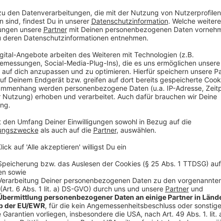
Neues Schulgebäude bis 2028/29 geplant
Anzeige
Bis zum Schuljahr 2028/29 soll das neue Schulgebä
am Heinzelmännchenweg fertiggestellt sein. Für den
Anmeldungen vor.
Anzeige
Mehr Infos und Links zum Thema
Anzeige
Das Konzept für das Gymnasium Heinzelmännchenweg
Neue Dependance der Gutenberg-Schule