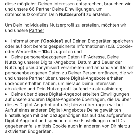
Viren in den Fahrzeugen um bis zu 90 Prozent
reduziert werden. Die Resonanz sei durchweg
positiv, heißt es. Nicht nur bei den Fahrgästen,
sondern auch bei den Fahrern.
Veröffentlicht:
Dienstag, 14.09.2021 12:52
Anzeige
Deswegen sei geplant, den Einsatz eines solchen
Lösungsmittels bald noch einmal zu bewerten.
Schließlich sei dies eine Maßnahme, die nicht nur
während der Pandemie sinnvoll sei, so eine Sprecherin.
Anzeige
Weitere Infos und Links zum Thema