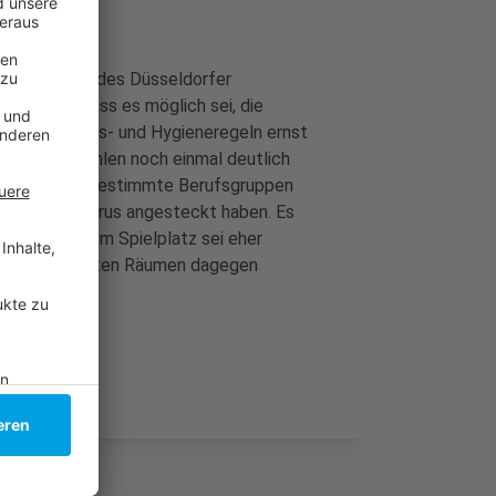
 den Leitern des Düsseldorfer
le einig, dass es möglich sei, die
r die Abstands- und Hygieneregeln ernst
s sich die Zahlen noch einmal deutlich
llen, dass es bestimmte Berufsgruppen
dem neuen Virus angesteckt haben. Es
Besuch auf dem Spielplatz sei eher
hlecht gelüfteten Räumen dagegen