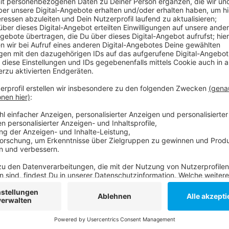
Anzeige
In einem Gespräch von Oberbürgermeister Geisel mit
Gesundheitsamtes und der Feuerwehr waren gestern al
Ansteckungszahlen gering zu halten. Wenn wir weite
nehmen. Die Stadt sei aber auch gut vorbereitet, fall
erhöhen sollten. Bis jetzt konnte man nicht festste
gebe, in denen sich besonders häufig Menschen mit 
gebe aber unkritische und kritische Situationen: ein 
unkritisch, mehrere Personen in geschlossenen, sc
kritisch.
Anzeige