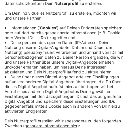
Anzeige
Diese sind vier- bis sechsgeschossig. Um das Projekt
herum werden Geschäfte und eine Kita entstehen.
Fast 50 Prozent der Wohnungen sollen
verhältnismäßig günstig angeboten werden. Auf dem
großen Baugelände ist zudem ein Bürohochhaus
entstanden. Parallel zur Grundsteinlegung ist dort
heute Richtfest gefeiert worden. 10 Etagen sind dort
in den letzten Monaten in die Höhe gewachsen.
Weitere Infos zu dem neuen Bauprojekt gibt es
hier
und
hier
.
Anzeige