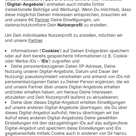
Verpackungsmesse "Interpack" statt. Insgesamt
werden über 150.000 Besucherinnen und Besucher
erwartet.
Veröffentlicht:
Donnerstag, 04.05.2023 06:09
Anzeige
Zum ersten Mal seit sechs Jahren dreht sich auf dem
Messegelände wieder alles rund um das Thema
"Verpackungen". In diesem Jahr werden rund 2.800
Ausstellerinnen und Aussteller aus über 60 Ländern
erwartet. Ein Schwerpunkt liegt auf den Themen
"Nachhaltigkeit" und "Digitalisierung". Die Veranstalter
empfehlen die Anreise mit der Rheinbahn. Während der
Messe fahren die U79 und die U78 wie gewohnt in
einer höheren Taktung zur Messe. Am Samstag könnte
es im Düsseldorfer Norden besonders voll werden.