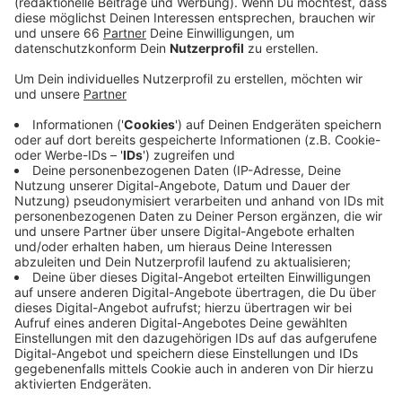
Anzeige
Der Reisholzer Hafen soll perspektivisch ausgebaut
werden. Es gibt mehrere leerstehende Grundstücke.
Das, um das es jetzt geht, liegt auf der Reisholzer
Werfftstraße. Es ist so groß wie zehn Fußballfelder.
Das Gelände wurde früher von der Post genutzt. Der
Großteil der alten Gebäude soll abgerissen werden.
Stattdessen ist dort ein Campus ähnliches Ensemble
geplant mit unterschiedlich großen Hallen für
Gewerbebetriebe, Handwerksunternehmen und Firmen
aus der Logistikbranche. Auf dem Gelände soll es auch
viel Grün geben, unter anderem auf den Dächern der
Neubauten.
Anzeige