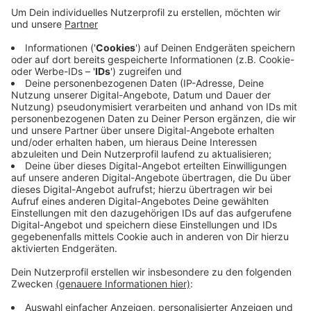
Veröffentlicht:
Montag, 29.06.2020 14:46
Anzeige
Vor Ort konnten die Ballen dann nicht gelöscht werden
- stattdessen wurden sie kontrolliert abgebrannt.
Dabei musste die Feuerwehr auch darauf achten, dass
das Feuer nicht auf ein anliegendes Waldstück
übergreift. Die Brandursache ist unklar. Der Schaden
liegt geschätzt bei etwa 70.000 Euro.
Anzeige