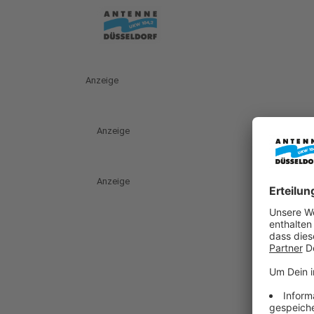
Anzeige
Anzeige
Anzeige