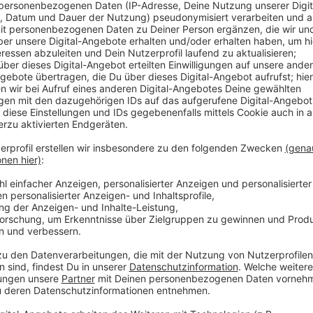
Bis Sonntag in einer Woche (21. Juli 2019) erwarten 
Besucher - alleine an diesem Wochenende über eine M
Kirmes war auch in diesem Jahr Organisator Thomas K
eine riesige Anzahl an Highlights.
Anzeige
O König zum Kirmesstart
Anzeige