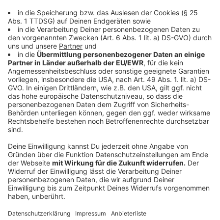
"schließen" und am besten mit einem kleinen
Holzstäbchen in der Mitte fixieren.
Anzeige
Das Mango Chutney
Anzeige
Anzeige
Würzig, scharf und absolut lecker: das indische Mango
Chutney kann für viele Gerichte zubereitet werden.
Das Besondere: die gesamte Zubereitung wird auf
dem Grill erledigt. Hier das Rezept.
Anzeige