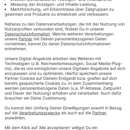
schwere Buletten formen - passend zur Größe der
Brote.
Die wichtigen Schritte:
1. Schritt: Die Buletten auf dem vorgeheizten Grill
von beiden Seiten zwei Minuten grillen.
2. Schritt: Die halbierte Knoblauchzehe mit auf
den Grill schmeißen (Knoblauch wird geräuchert).
3. Schritt: Das Brot im Anschluss von beiden
Seiten Maximal 20 Sekunden anrösten.
4. Schritt: Das Fleisch auf die untere Hälfte des
Burgers legen.
5. Schritt: Ein Löffel Mango Chutney - die Sauce
zuerst, da sie die restlichen Toppings
zusammenhält.
6. Schritt: 1-2 Ringe der Zwiebel, 1 getrocknete
Tomate, Sherry Tomate, Salat, Mango, Kräuter
und Parmesan je nach Bedarf nun drauflegen.
7. Schritt: Den Burger mit dem zweiten Brotstück