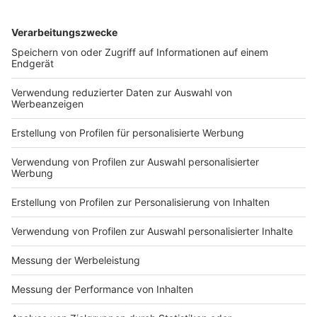
Zutaten für vier Personen:
1 Reife Mango
1 Limette
50 ml Passierte Tomaten
50 ml Mango Saft
1 EL Zucker
1 EL Curry-Pulver
1 TL Paprika-Pulver süß
1 TL Pflanzenöl
1/2 Chilli (mittelscharf)
Salz und Pfeffer
Anzeige
So bereitet ihr das Essen zu