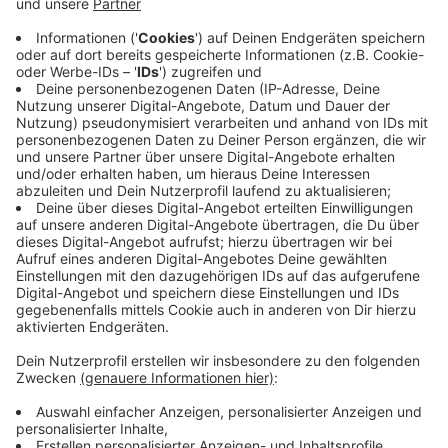
etwas Salat
frischer Parmesan
frische Kräuter
frische Sherry Tomaten
Anzeige
So bereitet ihr das Essen zu
Anzeige
Vorab:
Die Brote aufschneiden und von beiden Seiten mit
etwas zerlassener Butter, Salz und Zucker
einreiben.
Alle Zutaten und das Rinderhack zusammen in
eine Schale und zermatschen. 80 bis 90 Gramm