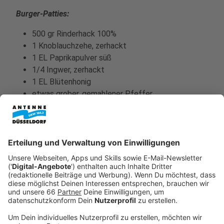
Burger-Patties:
500 gr Rinderhack 100%
1 Knoblauchzehe, zerhackt
1 EL Paprikapulver süß
1/4 Ingwer, zerhackt
1 EL Blütenhonig
etwas grober, gemahlener Pfeffer
ein Schuss Olivenöl
Toppings:
1 Rote Zwiebel, in Ringe geschnitten - mit Honig,
Salz, Pfeffer & Zucker würzen
4 Tomaten (getrocknet), in etwas Saft einen Tag
vorher einlegen, damit sie weich werden
1 Mango - geschält und in Scheiben geschnitten
1 Glas Mango Chutney
1 Knoblauchzehe, halbieren