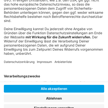
Bundeskartellamt außerdem auf, die
Preisentwicklungen im Lebensmittelhandel genau zu
untersuchen bzw. zu kontrollieren.
Autor: Robert Janz
Anzeige
Anzeige
Anzeige
Anzeige