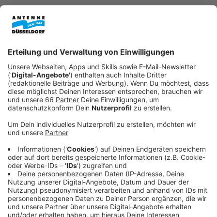
Anzeige
Mittlerweile haben sich viele Menschen an die hohen
Preise in den Geschäften und Supermärkten gewöhnt.
Aber sind die deutlichen Preissteigerungen überhaupt
gerechtfertigt? Darüber gibt es eine kontroverse
Debatte. Der Vorwurf: Einige Unternehmen nutzen die
hohe Inflation für ihr Geschäft aus und erhöhen die
Preise stärker als nötig. Das Wort der 'Greedflation'
oder auf deutsch 'Gierflation' macht dabei die Runde.
Anzeige
Lebensmittelpreise steigen stärker als
Energiepreise
Anzeige