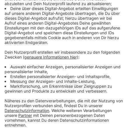
Nach Daten des Statistischen Bundesamtes sind die
Preise für Nahrungsmittel weiterhin hoch. Im
Vorjahresvergleich sind die Lebensmittelpreise (+22,3
Prozent) im März 2023 sogar stärker gestiegen als die
Energiepreise (+3,5 Prozent). Insgesamt liegt die
Teuerung derweil bei 7,4 Prozent, die Preisexplosion
beim Essen übertrifft damit die allgemeine
Inflationsrate also um das Dreifache.
Anzeige
Verbraucherzentrale fordert Politik und
Bundeskartellamt
Anzeige