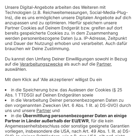
Laut Verbraucherzentrale lassen sich dabei nicht alle
Preissteigerungen transparent nachverfolgen und
begründen. Die Verbraucherzentrale kritisiert
dementsprechend, dass häufig unklar ist, wie sich
Lebensmittelpreise bilden und wo womöglich Gewinne
zu Lasten der Verbraucherinnen und Verbraucher
generiert werden. Zudem habe man eine eigene
Untersuchung zu diesem Thema gestartet. Dabei
seien Experten in vier große
Lebensmittelhandelsketten gegangen - in fünf
verschiedenen Städten - und haben dort einen
klassischen Warenkorb zusammengestellt. Dabei
klafften die Preise zwischen den Ketten laut
Verbraucherzentrale teils extrem auseinander. Die
Experten empfehlen darum, Preise zu vergleichen. Ein
Einkauf auf dem Wochenmarkt kann zudem - der
Verbraucherzentrale zufolge - günstiger sein als im
Supermarkt, vor allem kurz vor Ende des Markttages.
Die Verbraucherzentrale fordert Politik und