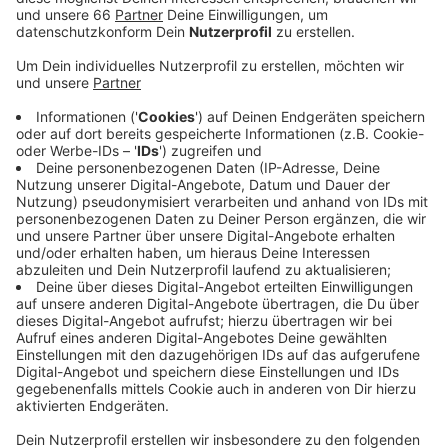
Im Heinrich-Heine-Institut sind Teile der ersten
Graphic Novel - einer Comicbiografie - über den
bekannten Düsseldorfer Dichter ausgestellt. Auf den
Zeichnungen sind Heinrich Heine selbst, seine
literarischen Figuren und auch Personen aus seinem
Umfeld zu sehen. Eröffnet wird die Ausstellung am
Samstag um 18 Uhr durch das Autorenteam. Die
Ausstellung läuft noch bis zum 23. April und ist Teil der
Feierlichkeiten zum 225. Geburtstag von Heinrich-
Heine.
Anzeige
Weitere Infos und Links zum Thema:
Anzeige