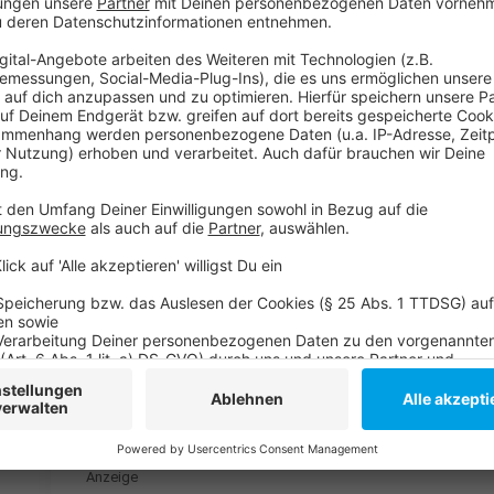
Für jeden Geschmack und Geldbeutel wird etwas dabe
Anzeige
O Hartmann Gourmetfestival 2
Anzeige
Der Veranstalter rechnet mit rund 100.000 Besuchern. 
befahrbar sein; allerdings werden viele Parkplätze we
Weitere Infos:
https://gourmetfestival-duesseldorf.
Anzeige