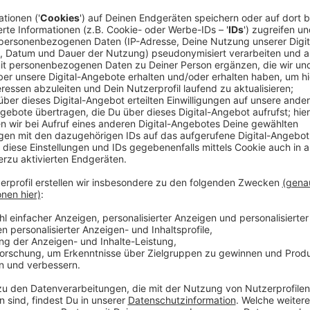
Wir können Essen und Trinken aus aller Welt probiere
auch ein Gastland geben. Kanada wird zeigen, was es 
insgesamt wird riesig sein, hat uns Organisator Fran
Anzeige
O Hartmann Gourmetfestival 1
Anzeige