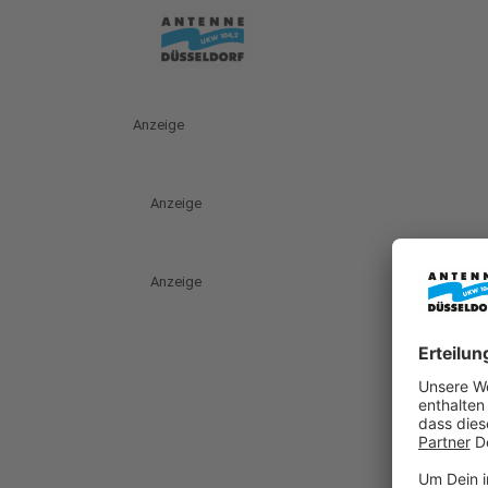
Anzeige
Anzeige
Anzeige