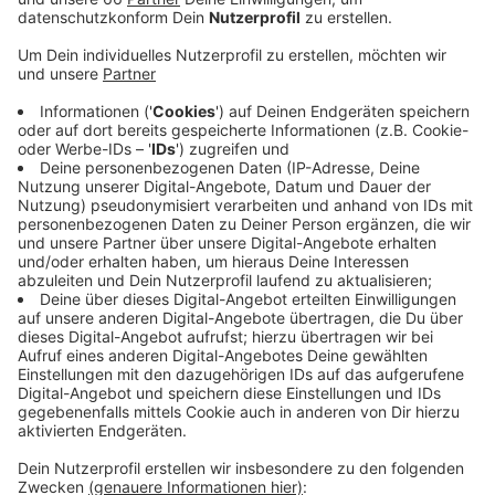
Anzeige
Weil es eine feste Platzzuweisung mit
entsprechendem Abstand geben wird, können
Gottesdienste zunächst nur in größeren Kirchen in
Düsseldorf gefeiert werden. Besucher müssen sich im
Vorfeld anmelden.Ohne Anmeldung kommt kein
Gläubiger in die Kirche hinein. Das soll von den
Gemeinden an den Kirchentüren kontrolliert werden.
Beim Empfang der heiligen Kommunion gilt ebenfalls
der Mindestabstand, Priester müssen sich vorher noch
gründlich die Hände desinfizieren.
www.katholisches-duesseldorf.de
www.evdus.de