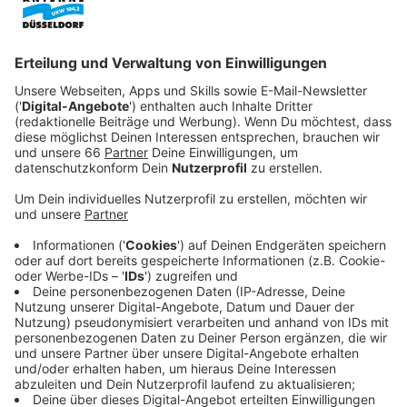
Anzeige
Denn die Kids Anne (Caren Pistorius) und Peter
(Michael Cera) haben längst ein eigenes Leben - er mit
seinem neugeborenen Baby, sie mit ihren Yoga-Kursen
und dem heißen neuen Surfer-Freund. Gloria, die das
Tanzen liebt, beginnt deswegen, auf Single-Partys
überall in Los Angeles zu gehen. Tagsüber kämpft sie
sich durch ihren langweiligen Alltag im Büro und nachts
schlägt sie sich die Nächte um die Ohren. Bei einer
dieser nächtlichen Streifzüge lernt sie Arnold (John
Turturro) kennen. Zunächst scheint es für Gloria nun
bergauf zu gehen, doch sie ist sich nicht sicher, ob sie
ihrem neu gefundenen Glück trauen kann – vor allem,
als sie herausfindet, dass der ebenfalls geschiedene
Arnold sie vor seinen Töchtern verheimlicht ...