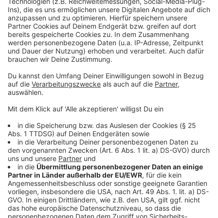
oder gibt es doch ein dunkles Geheimnis?
Akzeptieren
Anzeige
powered by
Usercentrics Consent
Management Platform
©
Copyright SquareOne Entertainment
Gloria tingelt von seiner Single-Tanzparty zur
nächsten...
Anzeige
©
https://youtu.be/hRN5mecdNKw
Ist Arnold wirklich das große Glück das Gloria zu finden
glaubte?
Anzeige