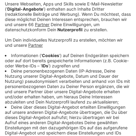
Der deutsche DJ und Musikproduzent Glockenbach
hat neue Musik am Start. Im August hat er seine neue
Single "Lifeline" auf den Markt gebracht, für die Ella
Henderson als Feature-Künstlerin dabei ist. Ella
Henderson ist für den gesanglichen Part des Tracks
verantwortlich. Im Songtext zu "Lifeline" singt die
britische Sängerin über eine wichtige Person in ihrem
Leben, die gerade schwierige Zeiten durchmacht. Sie
garantiere, dass sie immer für diese Person da sein
werde und damit ihre Rettungsleine (Lifeline) sein will.
Es sei OK, nicht 24 Stunden, sieben Tage die Woche
stark zu sein. Hilfe von anderen Leuten solle man
immer annehmen.
Anzeige