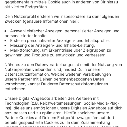
Wir benötigen Ihre
Zustimmung, um den YouTube
Video-Service zu laden!
Wir verwenden einen Service eines
Drittanbieters, um Videoinhalte
einzubetten. Dieser Service kann
Daten zu Ihren Aktivitäten
sammeln. Bitte lesen Sie die
Details durch und stimmen Sie der
Nutzung des Service zu, um dieses
Video anzusehen.
Mehr Informationen
Der neue Song von Glockenbach, zusammen mit
Sängerin Ella Henderson: "Lifeline".
Akzeptieren
Anzeige
powered by
Usercentrics Consent
Management Platform