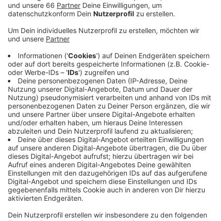
Dazu gehört zum Beispiel ein erneuter internationaler
Klimaprotest. Diesen hatte die Bewegung für den 29.
November (2019) angekündigt. Aktivisten aus über
100 Städten auf der ganzen Welt haben bereits
zugesagt. Man werde natürlich weiter in Düsseldorf
freitags für die Klimaziele auf die Straße gehen, heißt
es. Die Kräfte sollen nun aber erst einmal für den
neuen globalen Aktionstag gebündelt werden. Die
letzte große Aktion habe viel Kraft gekostet. Der
bisherige Höhepunkt der Proteste war der 20.
September. Beim großen, weltweiten Klimastreik
waren allein in Düsseldorf rund 20.000 Aktivisten
unterwegs. Gestern (04.10.2019) sind die
Demonstranten durch unsere Stadt gezogen und
haben am Landtag der Bundesregierung das
Klimapaket symbolisch zurückgegeben. Hier war die