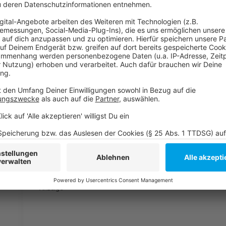
Busse ersetzt - zum Beispiel auf der Strecke zwisch
Bauarbeiten dauern bis zum 11. August.
Anzeige
Weitere Infos und Links zum Thema:
Anzeige
Die ausführliche Meldung der Rheinbahn
Rheinbahn erreicht neuen Fahrgastrekord
Die Verkehrsinfos der Stadt
Anzeige