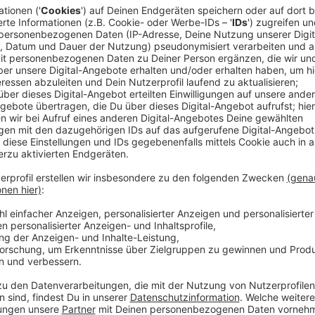
Arbeiten auch im Bilker Tunnel
Anzeige
Die Rheinbahn empfiehlt den Bereich großräumig zu 
Suitbertusplatz wird in den Nächten auch im Bilker T
und Kirchplatz an den Gleisen gearbeitet.
Anzeige
Einschränkungen bis zum 11. August
Anzeige
In den nächsten drei Wochen kommt es deshalb auf si
Einschränkungen. Die Bahnen fahren Umleitungen, en