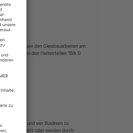
umfahren. Neben den Gleisbauarbeiten am
unnel zwischen den Haltestellen "Bilk S
eben Bahn- und vier Buslinien zu
tfallen komplett oder werden durch