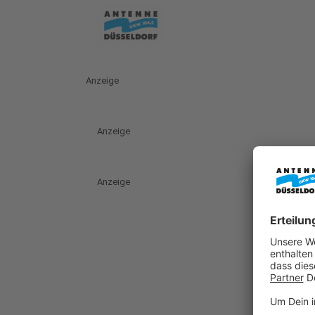
Anzeige
Anzeige
Anzeige