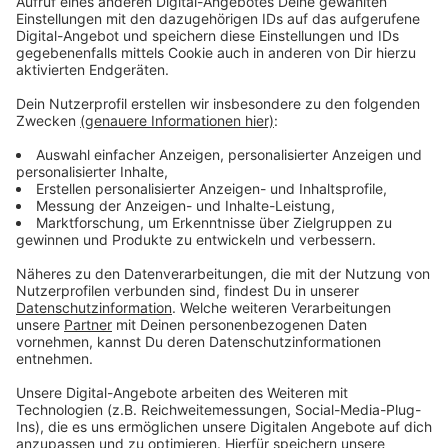
enden bereits am Hauptbahnhof.
Anzeige
Ersatzbusse sind im Einsatz
Anzeige
Auf dem Abschnitt zwischen der Vennhauser Allee und
dem Hauptbahnhof sind Ersatzbusse unterwegs.
Fahrgäste der U77 können ab der Haltestelle
„Lierenfeld Betriebshof“ die Ersatzbusse der Linie U75
nutzen.
Anzeige
Weitere Infos und Links zum Thema: