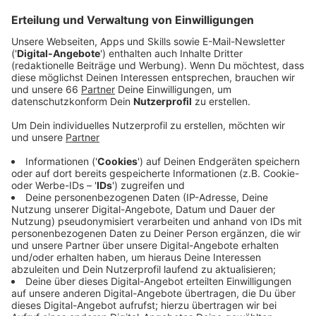
Anzeige
Das Verkehrsunternehmen erneuert bis Montag im
Bereich der Kreuzung Ronsdorfer Straße/Erkrather
Straße die Gleise.
Anzeige
Bahnen enden am Hauptbahnhof
Anzeige
Deshalb sind Streckenabschnitte der U75 und U77 von
Donnerstagmorgen um 4 Uhr (04.07.25) bis
Montagfrüh um 4 Uhr (07.07.25) gesperrt. Die Bahnen