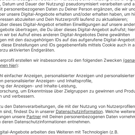
Die
Rheinbahn
erneuert Gleise auf der Gumbertstraße
Mitte" auch für Autos gesperrt. Wir sollten diesen 
sind zwischen Lierenfeld beziehungsweise Oberbilk u
Die
Deutsche Bahn
führt parallel Gleisarbeiten z
durch. In diesem Bereich sind am Wochenende auf d
beziehungsweise Taxis statt der Züge unterwegs.
Anzeige
Weitere Infos und Links zum Thema:
Anzeige
Sperrung der Gumbertstraße in Eller an diesem
Beeinträchtigungen auf der S1 und S6 in Düssel