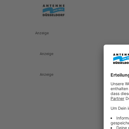
Anzeige
Anzeige
Anzeige