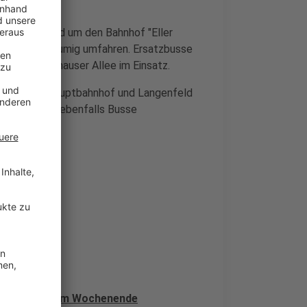
. Sie ist rund um den Bahnhof "Eller
Bereich weiträumig umfahren. Ersatzbusse
nd der Vennhauser Allee im Einsatz.
wischen dem Hauptbahnhof und Langenfeld
er S1 und S6 ebenfalls Busse
 Wochenende
dorf an diesem Wochenende