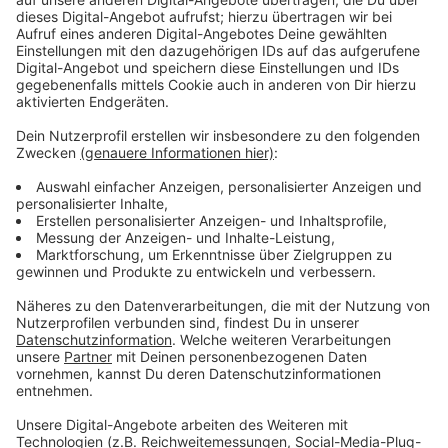
persönlich angesprochen.
Anzeige
Glasfaserausbau: Diese Unternehmen
machen mit
Anzeige
Westconnect ist das vierte Unternehmen neben der
Deutschen Telekom, NetDüsseldorf (net.D) und
OXG/Vodafone, das mit dem Anschluss von
Privatkunden mit Glasfasertechnik begonnen hat. Ziel
der Stadt ist, bis 2025 mindestens 50 Prozent aller
Haushalte einen Glasfaseranschluss anbieten zu
können. Bis 2030 soll dann eine umfassende
Glasfaserversorgung zur Verfügung stehen.