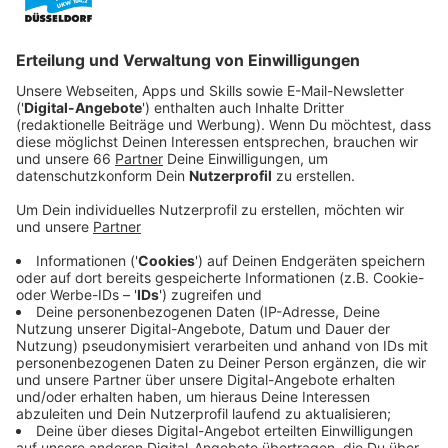
Westconnect
.
Veröffentlicht:
Montag, 11.11.2024 07:34
Anzeige
Ausbau in weiteren Stadtteilen
Anzeige
In der Vermarktung und Planung befinden sich auch die
Stadtteile
Knittkuhl
, Ludenberg, Teile von Gerresheim,
Vennhausen und
Unterbach
. Für die Verlegung der
Glasfaserleitungen in den Bürgersteig benötigt das
Unternehmen die Zustimmung der Stadt. Um einen
Anschluss in ein Gebäude zu verlegen, benötigt
Westconnect die Zustimmung der Eigentümer.
Deshalb werden alle Einwohner in den Ortsteilen