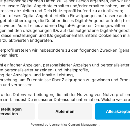
Aber auch wer mit öffentlichen Verkehrsmitteln unt
Auf der Linie U79 mussten Rheinbahnkunden heute bis
am Morgen in Duisburg einen Baum am Streckenrand 
den Gleisen wieder entfernt werden. In Folge kam es
Verzögerungen. Aber auch die Züge der Deutschen B
sonst gefahren. Einige REs mussten zeitweise sogar k
ein Stellwerk in Mülheim eingeschlagen hatte. Darau
mehr richtig funktioniert und musste repariert werde
Anzeige