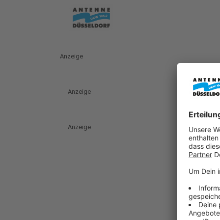
Anzeige
Anzeige
Anzeige