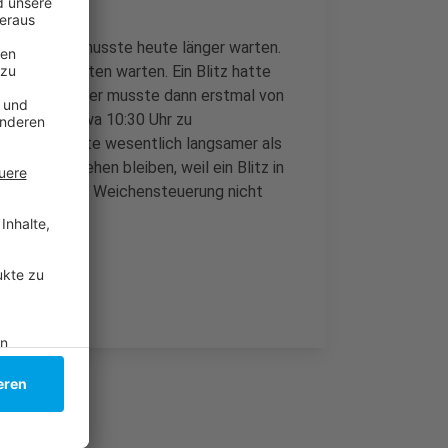
erwegs war, musste heute länger warten.
 zu 20 Minuten warten. Ein Blitz hatte
getroffen. Der musste dann erstmal von
 noch bis etwa 10:30 Uhr zu
ahn sind heute wesentlich langsamer als
omplett stehen bleiben, weil ein Blitz in
fhin hatte die Weichensteuerung nicht
n.