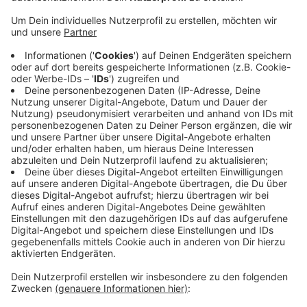
leer aus. Das sagt die Gewerkschaft Nahrung-
Genuss-Gaststätten.
Veröffentlicht:
Mittwoch, 31.07.2019 12:41
Anzeige
Gerade in kleinen Betrieben verwaltet der Chef häufig
selbst die Trinkgeld-Kasse. Zudem arbeiten in der
Gastronomie-Branche viele Menschen nur befristet
oder auf Minijob-Basis. Die würden sich häufig nicht
trauen, gegen den Chef vorzugehen. Die NGG rät, sich
in diesem Fall an die Gewerkschaft zu wenden.
Anzeige