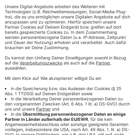
Mitte Juni bei den Tarifverhandlungen mit dem
Arbeitgeberverband DEHOGA gesprochen.
Anzeige
Weitere Infos und Links zum Thema:
Anzeige
Spielplan der WM 2026
WM Generalprobe
Heim-WM 2038 oder 2042? Das plant der DFB
Anzeige
Folge uns für mehr News & Updates: