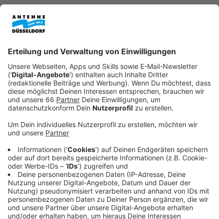
Anzeige
Fußballfans in Düsseldorf können sich freuen: In gut
einer Woche startet die
Fußball WM
. Für die Gastro in
unserer Stadt bedeutet das Hochbetrieb. Die
Gewerkschaft Nahrung-Genuss-Gaststätten
fordert
deshalb jetzt faire Bedingungen für die Beschäftigten
in der Gastronomie zur WM-Zeit. Ziel sei es, die
Fußballstimmung in Düsseldorf nicht durch schlechte
Arbeitsbedingungen zu gefährden.
Anzeige
NGG fordert feste Pläne und mehr Personal
Anzeige