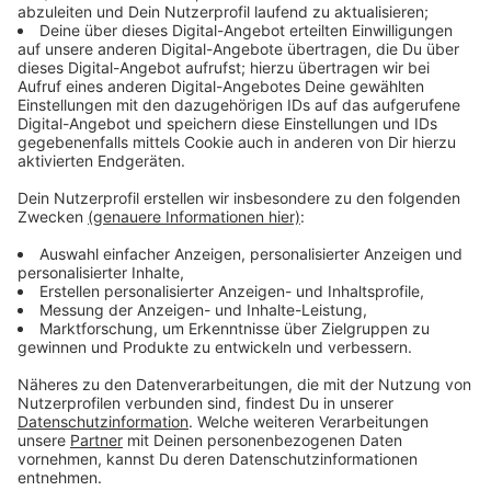
Die NGG fordert für die rund 25.000 Beschäftigten in
Düsseldorfs Gastronomie frühzeitig abgestimmte
Dienstpläne und genügend Personal während der WM.
Die Gewerkschaft warnt davor, die zusätzlichen Gäste
durch unbezahlte oder übermäßige Überstunden
aufzufangen. Außerdem fordert sie sechs Prozent
mehr Lohn für Köche, Kellner und Servicekräfte.
Anzeige
Tarifgespräche Mitte Juni
Anzeige
Nach Ansicht der NGG sollten die Beschäftigten auch
von der gesenkten Mehrwertsteuer in der
Gastronomie profitieren. Über die Forderungen wird