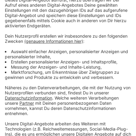
Weitere Verfahren geplant
Anzeige
Gegen vier mutmaßliche Chefs der Bande soll Mitte
Januar ein weiterer Prozess am
Landgericht
Düsseldorf
beginnen. Für das aktuelle Verfahren sind
bis dahin sechs Verhandlungstage angesetzt.
Anzeige
Weitere Informationen und Links
Anzeige
So hatten wir vor dem Prozessauftakt berichtet
So hatten wir nach der Razzia über den Fall berichtet