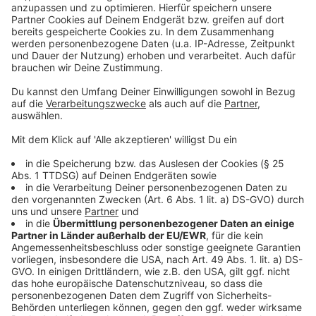
Vorläufige Schadensbilanz der Ermittler
Anzeige
Folge uns für mehr News & Updates:
Anzeige
Livestream
|
Instagram
|
Facebook
|
WhatsApp-Kanal
Anzeige
Anzeige