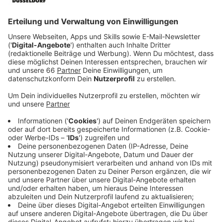
Anzeige
Vorwurf: Besonders schwere
Steuerhinterziehung
Anzeige
Den Angeklagten wird besonders schwere
Steuerhinterziehung vorgeworfen. Bei einer Razzia im
März wurden 25 Millionen gefälschte
Markenzigaretten und 15 Tonnen Tabak
sichergestellt. Den Ermittlungen zufolge war in
Düsseldorf eine international tätige Bande am Werk.
Anzeige