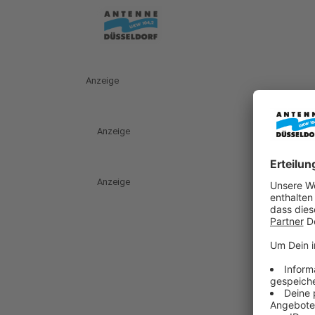
Anzeige
Anzeige
Anzeige