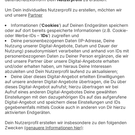
Veröffentlicht:
Donnerstag, 28.05.2020 05:54
Anzeige
Damit wollte sie verhindern, dass es auf den Straßen
zu voll wird. Die Stadt sucht jetzt nach anderen
Möglichkeiten, während der Corona-Krise größere
Menschenansammlungen in der Altstadt zu verhindern.
Weiter nicht erlaubt ist die Außenübertragung von
Fernseh- bzw. Streaming-Programm, also vor allem
von Fußballspielen. Die dürfen Wirte weiterhin nur
drinnen zeigen.
Anzeige