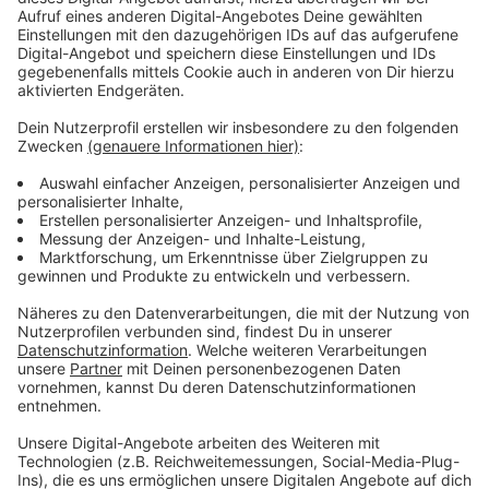
Mann verschläft andauernd - kein Erfolg vor
Gericht
Anzeige
Wegen einer "unüberwindlichen, morgendlichen Nicht-
Erweckbarkeit" ist ein Arbeitnehmer aus Sachsen
häufig von seinen jeweiligen Arbeitgebern entlassen
beziehungsweise gekündigt worden. Er kam dauernd zu
spät zur Arbeit, weil er eben nicht pünktlich erschienen
sei. Vor dem Sozialgericht Dresden kämpfte er um
seine Erwerbsminderungsrente und verlor. Das Gericht
schickte ihn in ein Schlaflabor. Dort stellte man fest:
der Mann sei permanent viel zu spät ins Bett
gegangen und deshalb nicht rechtzeitig aufgewacht.
Anzeige