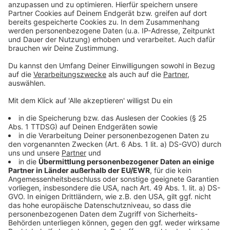
Raucher will auch während der Arbeit seine
Raucherpausen einlegen - im Gebäude
Anzeige
Ein passionierter Starkraucher wollte in den
Dienstgebäuden der Stadt Köln erwirken, dass er trotz
Rauchverbot auch weiter rauchen darf - am liebsten im
Gebäude in einem Raucherraum. Das
Verwaltungsgericht Köln aber lehnte ab - Rauchen
gehöre nicht zu den zulässigen
Arbeitsunterbrechungen.
Anzeige
Pflegekraft lästert ab und wird gefeuert