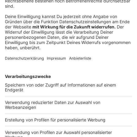
Anzeige
Eine Pflegekraft aus Rheinland-Pfalz dachte sich, es
sei in Ordnung, bei einem Stammtischtreffen
gegenüber einer Kollegin einiges über ihren
gemeinsamen Chef vom Stapel zu lassen. Zum
Beispiel, dass dieser "keinen Pflegedienst mehr
aufmachen dürfe".
Dumm: Die Lästerei kam heraus, der Frau wurde
deshalb gekündigt. Das Arbeitsgericht in Mainz aber
erklärte, dass dies zu Unrecht geschehen sei. Zum
einen seien die Äußerungen im vertraulichen Gespräch
gefallen und zum anderen müsse ein Arbeitnehmer von
seinem Chef und seinen Kollegen "nicht positiv
denken".
Anzeige