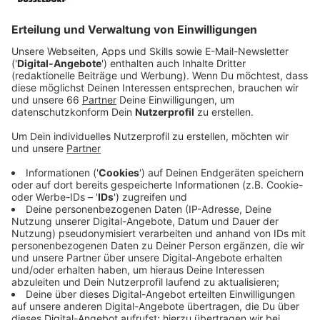
aufgelistet.
Anzeige
Finger auf dem Klo eingeklemmt - kein
Dienstunfall
Anzeige
Ein Polizist hat sich im Dienst in Bayern auf dem WC
den Finger eingeklemmt - an der Tür. Diesen Vorfall
wollte er als Dienstunfall anerkannt bekommen. Das
sah das Verwaltungsgericht München aber anders. Nur
der Weg zur Toilette sei geschützt, auf der Toilette
selbst, sei er Privatmann gewesen.
Anzeige