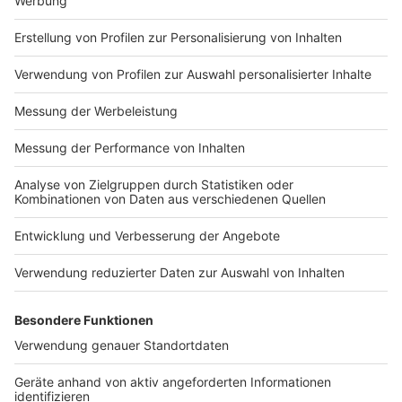
Schwangere klaut Produkte von McDonalds
Anzeige
Zum Schluss noch etwas Absurdes: In Darmstadt soll
eine Schwangere bei ihrem Arbeitgeber McDonalds
drei Produkte geklaut haben. Sie erklärte, das Essen
habe ihr zugestanden, der Arbeitgeber sah das
überraschenderweise anders. McDonalds kündigte der
Frau. Das Verwaltungsgericht Frankfurt ordnete den
Fall als Diebstahl geringwertiger Güter ein und
bewertete damit die Kündigung als ungerechtfertigt.
Eine Abmahnung sei ausreichend. Zudem sollten von
schwangeren Arbeitnehmerinnen alle Belastungen
ferngehalten werden, "die mit einer Kündigung
verbunden sind". Ein sehr interessanter Urteilsspruch.
Autor: Joachim Schultheis