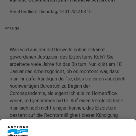
Veröffentlicht:
Dienstag, 18.01.2022 08:10
Anzeige
Was wird aus der mittlerweile schon bekannt
gewordenen Justiziarin des Erzbistums Köln? Sie
arbeitete viele Jahre für das Bistum. Nun klärt am 18.
Januar das Arbeitsgericht, ob es rechtens war, dass
man ihr dafür kündigen durfte, dass sie einen angeblich
hochwertigen Bürostuhl zu Beginn der
Coronapandemie, als eigentlich alle im Homeoffice
waren, mitgenommen hatte. Auf einen Vergleich habe
man sich noch nicht einigen können, das Erzbistum
besteht auf die Rechtsmäßigkeit dieser Kündigung.
Das ist aber längst nicht die einzige Geschichte aus
dem Arbeitsrecht. Wir haben ein paar für euch