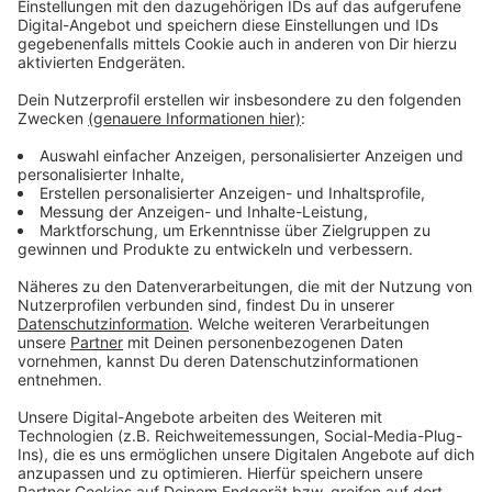
Anzeige
Weitere Infos und Links zum Thema:
Anzeige
Hinweise an PETA:
telefonisch unter 0711-8605910 oder per E-Mail:
whistleblower@peta.de
Hinweise an das Tierheim Düsseldorf
Infos zur Tielquälerei
PETA-Themenseite zum Hund