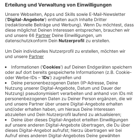
gefunden.
Veröffentlicht:
Mittwoch, 22.11.2023 05:20
Anzeige
Das Tierheim Düsseldorf spricht davon, dass der
Körper des Hundes bereits mehrere Tage im Wasser
gelegen haben muss. Außerdem sei der Kopf mit
glatten Schnitten abgetrennt worden, weshalb man
einen Angriff eines Fuchses oder anderen Tieres
ausschließen könne. Das Tierheim beschreibt die
Hündin als klein mit schwarz weißem Fell. Der Halter
oder die Halterin konnte bisher nicht ermittelt werden.
Deshalb bittet sowohl das Tierheim Düsseldorf als
auch PETA um Mithilfe.Wer Hinweise hat, soll sich
entweder an die Organisation, die Polizei oder das
Tierheim in Düsseldorf wenden.