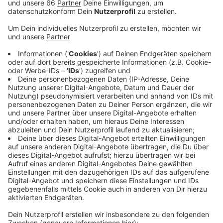
Veröffentlicht:
Montag, 29.06.2020 14:44
Anzeige
OB Geisel will dazu das Gespräch mit René Benko
führen. Er hat den Eigentümer der betroffenen Häuser
an der Schadowstraße, am Wehrhahn und an der
Tonhallenstraße zu einem Gespräch nach Düsseldorf
eingeladen. „Ich bin optimistisch, dass wir zu einer
Übereinkunft kommen können, die gut ist für alle“, so
Geisel in einer aktuellen Pressemittteilung der Stadt.
Benko selbst hatte, zumindest noch vor der Corona-
Krise, große Pläne für Düsseldorf. Das Carsch-Haus
soll ein KaDeWe werden, ein Kaufhaus des Westens
nach Berliner Vorbild. Das hatte der Eigentümer bei
einem vorherigen Besuch in Düsseldorf mit Geisel