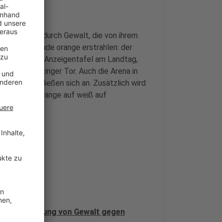
ag eine Frau durch Gewalt, die von ihrem
gende Gebäude orange erstrahlen: der
r, die große Anzeigentafel am Landtag,
und das Ratinger Tor. Auch die Arena in
bäude schließen sich an. Zusätzlich wird
0.000 Mal orange auf weiß auf
 zur Beseitigung von Gewalt gegen