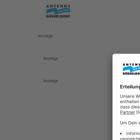
Anzeige
Anzeige
Anzeige