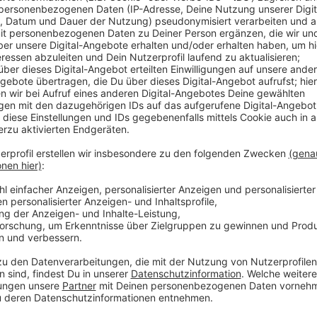
Anzeige
Noch immer stirbt in Deutschland an jedem dritten T
Partner ausgeht. Am heutigen Gedenktag werden fol
Kö-Bogen, das Riesenrad und der ERGO-Turm, die Ope
das Hetjensmuseum, das Maxhaus, die Neanderkirche 
Stockum, der Rather Dome und mehrere städtische Ge
die Nummer des bundesweiten Hilfetelefons über 10
Brötchentüten verteilt.
Anzeige
Weitere Links & Infos zum Thema:
Anzeige
Die Vereinten Nationen zum Internationalen Tag