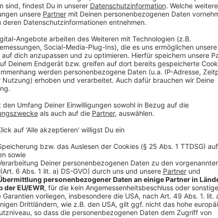
Sabine Reimann von der HSD
Anzeige
Ab 12 Uhr gibt es außerdem einen Rundgang und eine
informieren soll. Zum 25. Jahrestag gibt es auch ein
beschäftigt. Darin kommen unter anderem auch Betr
Anzeige
Weitere Infos und Links:
Anzeige