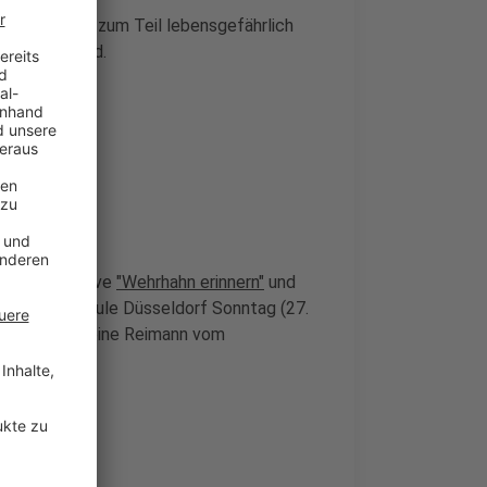
hn Menschen zum Teil lebensgefährlich
geborenes Kind.
 die Initiative
"Wehrhahn erinnern"
und
er Hochschule Düsseldorf Sonntag (27.
ein. Dazu Sabine Reimann vom
 HSD.