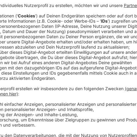
Bei der Bombenexplosion waren am 27. Juli 2000 ze
verletzt worden, eine schwangere Frau verlor ihr un
Anzeige
Gedenkminute am Sonntag
Anzeige
Um auf diesen Anschlag aufmerksam zu machen, laden
der Forschungsschwerpunkt Rechtsextremismus an d
Juli) um 15 Uhr am Wehrhahn zu einer Gedenkminute 
Forschungsschwerpunkt Rechtsextremismus an der
Anzeige