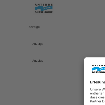
Anzeige
Anzeige
Anzeige