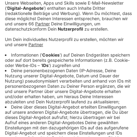
Kränze am Mahnmal an der Anton-Betz-Straße
niedergelegt.
Veröffentlicht:
Mittwoch, 16.04.2025 05:08
Anzeige
Neue Ausstellung: "Düsseldorf 1945.
ÜberLeben in der Stadt"
Anzeige
Seit dem 8. April 2025 gibt es in der
Mahn- und
Gedenkstätte
an der Mühlenstraße auch eine neue
Ausstellung. Unter dem Titel "Düsseldorf 1945.
ÜberLeben in der Stadt" wird die Geschichte von neun
Düsseldorfern in den letzten Kriegswochen des
Zweiten Weltkriegs gezeigt. Die Ausstellung läuft bis