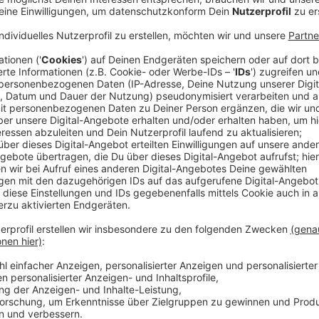
Die
Stadtwerke Düsseldorf
hatten vor einem Wohnha
die
Feuerwehr
aus.
Anzeige
Erhöhte Konzentration von Erdgas
Anzeige
Vor Ort konnte eine erhöhte Konzentration von Erdga
die Stadtwerke wurden mehrere Messbohrungen im Be
Leckagestelle zu orten.
Anzeige
Leck wurde abgedichtet