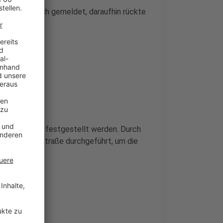
us Gasgeruch gemeldet, daraufhin rückte
s in der Luft festgestellt werden. Durch
reich der Straße durchgeführt, um die