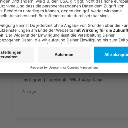
Viele Baumaßnahmen an der Bergischen Landstraße:
Wikipedia: Erdgas
Anzeige
Folge uns für mehr News & Updates:
Anzeige
Instagram
|
Facebook
|
WhatsApp-Kanal
Anzeige