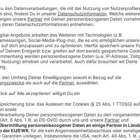
Anzeige
Im weiteren Einsatzverlauf wurde die Straße mit ei
Leckage abgedichtet. Gegen 19:45 Uhr war der Eins
Anzeige
Weitere Infos und Links zum Thema:
Anzeige
Das meldet die Polizei: