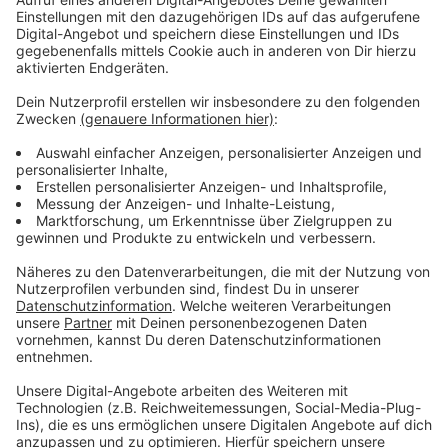
Anzeige
Energieverbrauch und Emissionen sinken
Anzeige
LED hat aus Sicht von Experten viele Vorteile. Vor
allem der Energieverbrauch und die Emissionen
stechen heraus. Sie sinken um 98 Prozent. Die
Arbeiten starten im Februar und sollen drei Monate
dauern. Die Stadtwerke werden die Laternen, die
umgerüstet werden,
kennzeichnen
.
Anzeige
Weitere Infos und Links zum Thema:
Anzeige