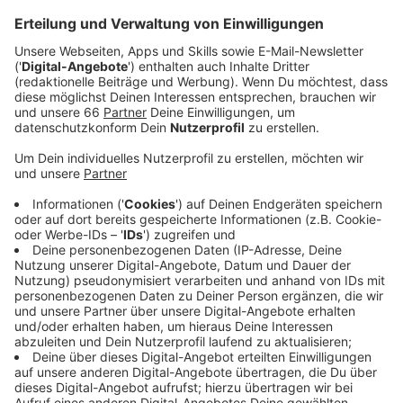
Los geht es in den linksrheinischen Stadtteilen Heerdt,
Oberkassel und Lörick.
Anzeige
Nur im Hofgarten bleiben Gaslaternen stehen
Anzeige
Die neuen Laternen sollen sich optisch kaum von den
alten unterscheiden. 13.800 Laternen in Düsseldorf
leuchten noch mit Gas. Mit Ausnahme der 200 im
Hofgarten sollen alle umgerüstet werden. Das hat der
Stadtrat vor knapp anderthalb Jahren entschieden.
Das Land hat im Dezember sein
OK für die ersten
4.000 Laternenstandorte
gegeben.