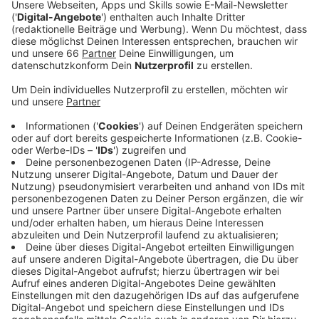
Anzeige
Wer bei uns in der Stadt einen Garten hat, verfügt im
Schnitt über 345 Quadratmeter Grünfläche. Das ist in
etwa so viel wie 1,5 Tennisfelder.
Anzeige
Gärten in Dresden am Größten
Anzeige
In Köln sind es rund 100 Quadratmeter weniger, in
Berlin 130 mehr. Das Online-Portal hat die Gärten in
den größten deutschen Städten verglichen: Am