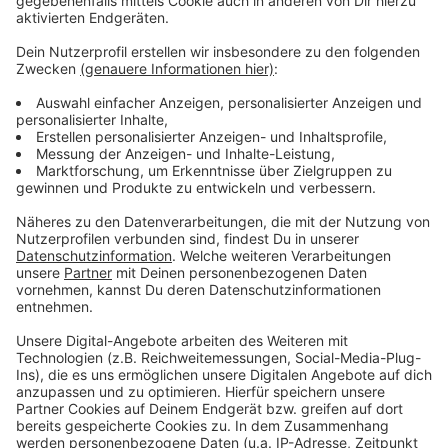
meisten Platz hat man demnach in Dresden - mit
knapp 580 Quadratmetern. Das ist dann schon ein
kleines Fußballfeld.
Anzeige
Weitere Infos und Links zum Thema:
Anzeige
Offene Gartenpforte in Düsseldorf
Tipps zur Gartenpflege im Frühjahr
Klimafreundlicher Alltag in Düsseldorf
Anzeige