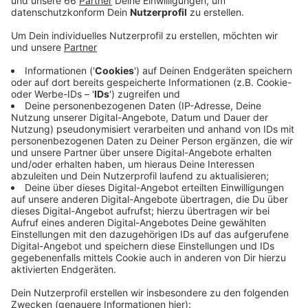
Anzeige
Den Check hat Düsseldorf in einem landesweiten
Wettbewerb gewonnen. Die Kosten übernimmt
deshalb das Land NRW. Kann man in unserer Stadt gut
und sicher zu Fuß gehen und wo stören parkende
Autos? Fragen wie diese möchte die Stadt im Rahmen
des Fußverkehrs-Checks bis Ende des Jahres
gemeinsam mit uns diskutieren. Dafür sollen
Begehungen der Stadtteile mit Experten und
Düsseldorfern stattfinden. Anschließend soll ein
Maßnahmenplan entwickelt werden, was für
Fußgänger in unserer Stadt verbessert werden kann.
Gehen sei die nachhaltigste Form der Fortbewegung,
betont Oberbürgermeister Geisel. Deshalb sei es umso
wichtiger, dass wir uns im Straßenverkehr als
Fußgänger sicher bewegen können.